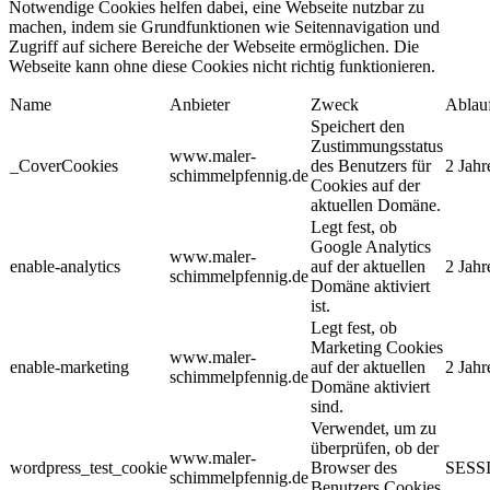
Notwendige Cookies helfen dabei, eine Webseite nutzbar zu
machen, indem sie Grundfunktionen wie Seitennavigation und
Zugriff auf sichere Bereiche der Webseite ermöglichen. Die
Webseite kann ohne diese Cookies nicht richtig funktionieren.
Name
Anbieter
Zweck
Ablau
Speichert den
Zustimmungsstatus
www.maler-
_CoverCookies
des Benutzers für
2 Jahr
schimmelpfennig.de
Cookies auf der
aktuellen Domäne.
Legt fest, ob
Google Analytics
www.maler-
enable-analytics
auf der aktuellen
2 Jahr
schimmelpfennig.de
Domäne aktiviert
ist.
Legt fest, ob
Marketing Cookies
www.maler-
enable-marketing
auf der aktuellen
2 Jahr
schimmelpfennig.de
Domäne aktiviert
sind.
Verwendet, um zu
überprüfen, ob der
www.maler-
wordpress_test_cookie
Browser des
SESS
schimmelpfennig.de
Benutzers Cookies