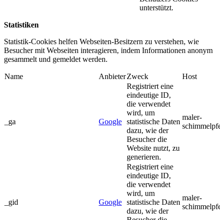
unterstützt.
Statistiken
Statistik-Cookies helfen Webseiten-Besitzern zu verstehen, wie
Besucher mit Webseiten interagieren, indem Informationen anonym
gesammelt und gemeldet werden.
Name
Anbieter
Zweck
Host
Registriert eine
eindeutige ID,
die verwendet
wird, um
maler-
_ga
Google
statistische Daten
schimmelpf
dazu, wie der
Besucher die
Website nutzt, zu
generieren.
Registriert eine
eindeutige ID,
die verwendet
wird, um
maler-
_gid
Google
statistische Daten
schimmelpf
dazu, wie der
Besucher die