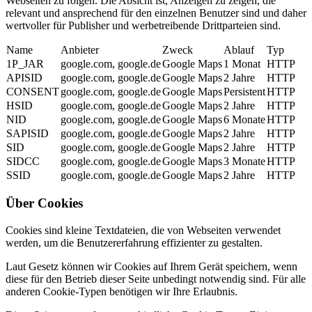
Webseiten zu folgen. Die Absicht ist, Anzeigen zu zeigen, die
relevant und ansprechend für den einzelnen Benutzer sind und daher
wertvoller für Publisher und werbetreibende Drittparteien sind.
Name
Anbieter
Zweck
Ablauf
Typ
1P_JAR
google.com, google.de
Google Maps
1 Monat
HTTP
APISID
google.com, google.de
Google Maps
2 Jahre
HTTP
CONSENT
google.com, google.de
Google Maps
Persistent
HTTP
HSID
google.com, google.de
Google Maps
2 Jahre
HTTP
NID
google.com, google.de
Google Maps
6 Monate
HTTP
SAPISID
google.com, google.de
Google Maps
2 Jahre
HTTP
SID
google.com, google.de
Google Maps
2 Jahre
HTTP
SIDCC
google.com, google.de
Google Maps
3 Monate
HTTP
SSID
google.com, google.de
Google Maps
2 Jahre
HTTP
Über Cookies
Cookies sind kleine Textdateien, die von Webseiten verwendet
werden, um die Benutzererfahrung effizienter zu gestalten.
Laut Gesetz können wir Cookies auf Ihrem Gerät speichern, wenn
diese für den Betrieb dieser Seite unbedingt notwendig sind. Für alle
anderen Cookie-Typen benötigen wir Ihre Erlaubnis.