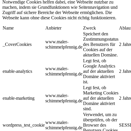
Notwendige Cookies helfen dabei, eine Webseite nutzbar zu
machen, indem sie Grundfunktionen wie Seitennavigation und
Zugriff auf sichere Bereiche der Webseite ermöglichen. Die
Webseite kann ohne diese Cookies nicht richtig funktionieren.
Name
Anbieter
Zweck
Ablau
Speichert den
Zustimmungsstatus
www.maler-
_CoverCookies
des Benutzers für
2 Jahr
schimmelpfennig.de
Cookies auf der
aktuellen Domäne.
Legt fest, ob
Google Analytics
www.maler-
enable-analytics
auf der aktuellen
2 Jahr
schimmelpfennig.de
Domäne aktiviert
ist.
Legt fest, ob
Marketing Cookies
www.maler-
enable-marketing
auf der aktuellen
2 Jahr
schimmelpfennig.de
Domäne aktiviert
sind.
Verwendet, um zu
überprüfen, ob der
www.maler-
wordpress_test_cookie
Browser des
SESS
schimmelpfennig.de
Benutzers Cookies