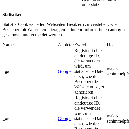
unterstützt.
Statistiken
Statistik-Cookies helfen Webseiten-Besitzern zu verstehen, wie
Besucher mit Webseiten interagieren, indem Informationen anonym
gesammelt und gemeldet werden.
Name
Anbieter
Zweck
Host
Registriert eine
eindeutige ID,
die verwendet
wird, um
maler-
_ga
Google
statistische Daten
schimmelpf
dazu, wie der
Besucher die
Website nutzt, zu
generieren.
Registriert eine
eindeutige ID,
die verwendet
wird, um
maler-
_gid
Google
statistische Daten
schimmelpf
dazu, wie der
Besucher die