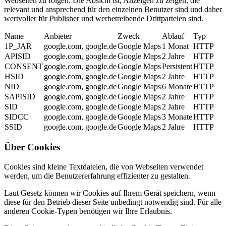
Webseiten zu folgen. Die Absicht ist, Anzeigen zu zeigen, die
relevant und ansprechend für den einzelnen Benutzer sind und daher
wertvoller für Publisher und werbetreibende Drittparteien sind.
Name
Anbieter
Zweck
Ablauf
Typ
1P_JAR
google.com, google.de
Google Maps
1 Monat
HTTP
APISID
google.com, google.de
Google Maps
2 Jahre
HTTP
CONSENT
google.com, google.de
Google Maps
Persistent
HTTP
HSID
google.com, google.de
Google Maps
2 Jahre
HTTP
NID
google.com, google.de
Google Maps
6 Monate
HTTP
SAPISID
google.com, google.de
Google Maps
2 Jahre
HTTP
SID
google.com, google.de
Google Maps
2 Jahre
HTTP
SIDCC
google.com, google.de
Google Maps
3 Monate
HTTP
SSID
google.com, google.de
Google Maps
2 Jahre
HTTP
Über Cookies
Cookies sind kleine Textdateien, die von Webseiten verwendet
werden, um die Benutzererfahrung effizienter zu gestalten.
Laut Gesetz können wir Cookies auf Ihrem Gerät speichern, wenn
diese für den Betrieb dieser Seite unbedingt notwendig sind. Für alle
anderen Cookie-Typen benötigen wir Ihre Erlaubnis.