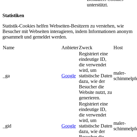
unterstützt.
Statistiken
Statistik-Cookies helfen Webseiten-Besitzern zu verstehen, wie
Besucher mit Webseiten interagieren, indem Informationen anonym
gesammelt und gemeldet werden.
Name
Anbieter
Zweck
Host
Registriert eine
eindeutige ID,
die verwendet
wird, um
maler-
_ga
Google
statistische Daten
schimmelpf
dazu, wie der
Besucher die
Website nutzt, zu
generieren.
Registriert eine
eindeutige ID,
die verwendet
wird, um
maler-
_gid
Google
statistische Daten
schimmelpf
dazu, wie der
Besucher die