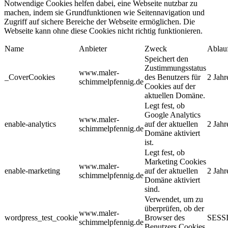
Notwendige Cookies helfen dabei, eine Webseite nutzbar zu
machen, indem sie Grundfunktionen wie Seitennavigation und
Zugriff auf sichere Bereiche der Webseite ermöglichen. Die
Webseite kann ohne diese Cookies nicht richtig funktionieren.
Name
Anbieter
Zweck
Ablau
Speichert den
Zustimmungsstatus
www.maler-
_CoverCookies
des Benutzers für
2 Jahr
schimmelpfennig.de
Cookies auf der
aktuellen Domäne.
Legt fest, ob
Google Analytics
www.maler-
enable-analytics
auf der aktuellen
2 Jahr
schimmelpfennig.de
Domäne aktiviert
ist.
Legt fest, ob
Marketing Cookies
www.maler-
enable-marketing
auf der aktuellen
2 Jahr
schimmelpfennig.de
Domäne aktiviert
sind.
Verwendet, um zu
überprüfen, ob der
www.maler-
wordpress_test_cookie
Browser des
SESS
schimmelpfennig.de
Benutzers Cookies