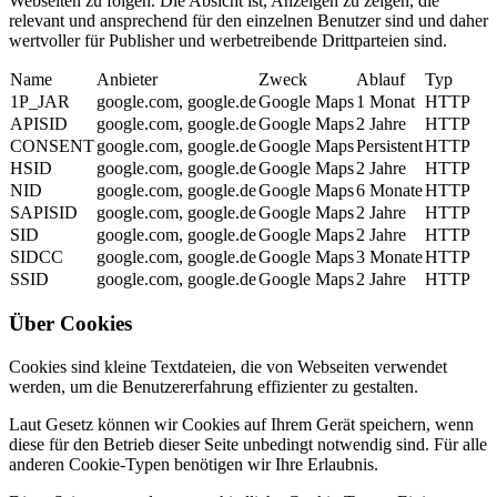
Webseiten zu folgen. Die Absicht ist, Anzeigen zu zeigen, die
relevant und ansprechend für den einzelnen Benutzer sind und daher
wertvoller für Publisher und werbetreibende Drittparteien sind.
Name
Anbieter
Zweck
Ablauf
Typ
1P_JAR
google.com, google.de
Google Maps
1 Monat
HTTP
APISID
google.com, google.de
Google Maps
2 Jahre
HTTP
CONSENT
google.com, google.de
Google Maps
Persistent
HTTP
HSID
google.com, google.de
Google Maps
2 Jahre
HTTP
NID
google.com, google.de
Google Maps
6 Monate
HTTP
SAPISID
google.com, google.de
Google Maps
2 Jahre
HTTP
SID
google.com, google.de
Google Maps
2 Jahre
HTTP
SIDCC
google.com, google.de
Google Maps
3 Monate
HTTP
SSID
google.com, google.de
Google Maps
2 Jahre
HTTP
Über Cookies
Cookies sind kleine Textdateien, die von Webseiten verwendet
werden, um die Benutzererfahrung effizienter zu gestalten.
Laut Gesetz können wir Cookies auf Ihrem Gerät speichern, wenn
diese für den Betrieb dieser Seite unbedingt notwendig sind. Für alle
anderen Cookie-Typen benötigen wir Ihre Erlaubnis.